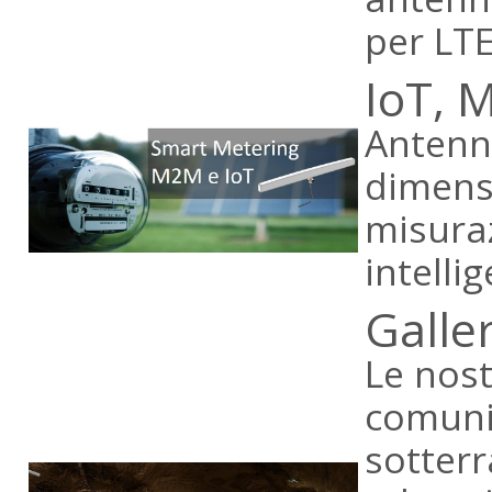
per LTE
IoT, 
Antenne
dimensi
misuraz
intellig
Galle
Le nost
comuni
sotterr