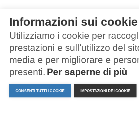
Informazioni sui cookie
Utilizziamo i cookie per raccogl
Contatti
prestazioni e sull'utilizzo del si
Sartelco Sistemi S.r.l.
C. F., P.I
media e per migliorare e person
Via Torri Bianche, 1
I
Home
/
applicazioni
/
Sistemi d'ANTENNA al servizio del
20871 Vimercate (MB) - Italy
Poynting per TRASPORTI, MARINA, INDUSTRIA, AGRICOL
presenti.
Per saperne di più
Tel +39-039-62905.1
METERING
/
Soluzioni wireless
Fax +39-039-62905.99
info@sartelco.it
CONSENTI TUTTI I COOKIE
IMPOSTAZIONI DEI COOKIE
Case rappresentate eolico
Case rappresenta