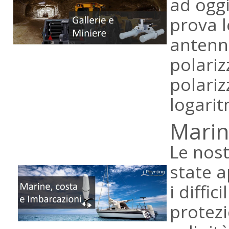
ad oggi
prova l
antenne
polariz
polariz
logarit
Marin
Le nos
state 
i diffic
protezi