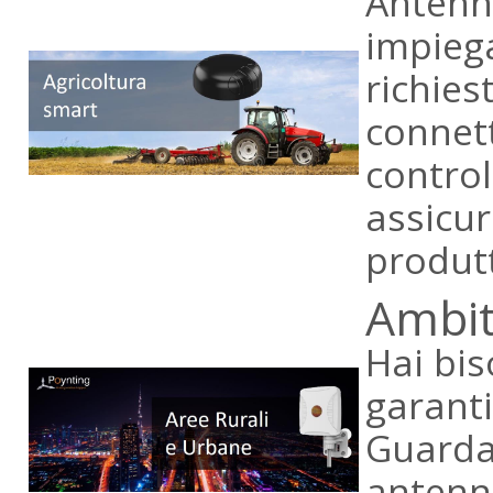
Antenne
impiega
richies
connett
control
assicu
produtt
Ambit
Hai bis
garanti
Guarda 
antenne