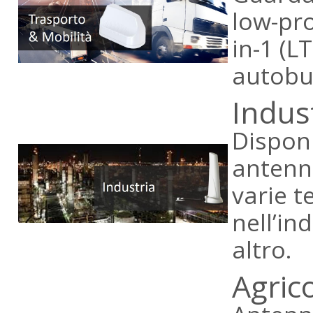
low-pro
in-1 (L
autobu
Indus
Dispon
antenne
varie t
nell’in
altro.
Agric