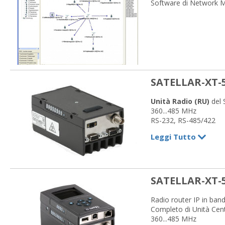
Software di Network 
SATELLAR-XT-
Unità Radio (RU)
del 
360...485 MHz
RS-232, RS-485/422
5 W
Leggi Tutto
Disponibile nelle versi
SATELLAR-XT-
Radio router IP in band
Completo di Unità Cent
360...485 MHz