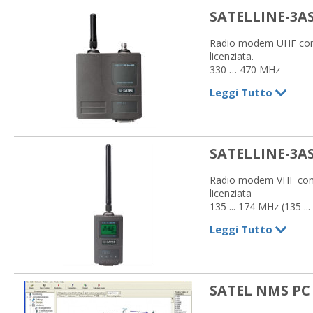
SATELLINE-3AS
Radio modem UHF con
licenziata.
330 … 470 MHz
RS-232, 422, 485
Leggi Tutto
Potenza max 10 W
SATELLINE-3A
Radio modem VHF con
licenziata
135 ... 174 MHz (135 ..
218 … 238 MHz (specifi
Leggi Tutto
RS-232, 422, 485
Potenza max 1 W o 5
SATEL NMS PC