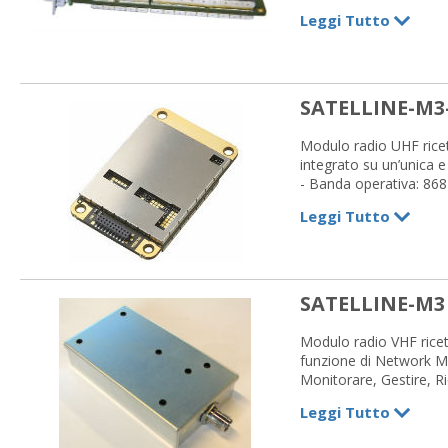
- Personalizzabile (hou
Leggi Tutto
- Interfaccia seriale: 
- Potenza max: 500 
- Alimentazione: +6 ...
SATELLINE-M3
Modulo radio UHF ricet
integrato su un’unica e
- Banda operativa: 868
- Velocità dati in aria: 
Leggi Tutto
- Disponibile con o sen
- Sistema intelligente
- Interfaccia seriale:
- Potenza max: 500 
- Alimentazione: +4 V
SATELLINE-M3
Modulo radio VHF rice
funzione di Network 
Monitorare, Gestire, R
- Bande operative: 13
Leggi Tutto
- Housing in alluminio
- Velocità dati max in a