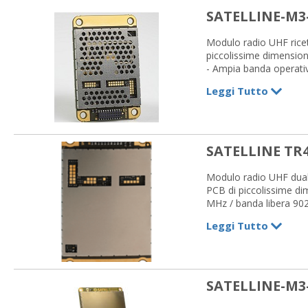
SATELLINE-M3
Modulo radio UHF ricet
piccolissime dimension
- Ampia banda operativ
- Spaziatura di canale 
Leggi Tutto
- Velocità dati max in a
- Disponibile con o sen
- Sistema intelligente
- Compatibile con protoc
- Interfaccia seriale:
SATELLINE TR
- Potenza max: 1 W
- Alimentazione: +4 V
Modulo radio UHF dual 
PCB di piccolissime dim
MHz / banda libera 902
Velocità dati in aria:
Leggi Tutto
Disponibile con o senza
consumi - Compatibile c
UART - Potenza max: 1
SATELLINE-M3