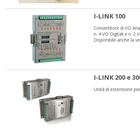
- Interfaccia seriale: R
- Potenza max: 1 W
- Alimentazione: +9 ...
I-LINK 100
Convertitore di I/O Anal
n. 4 I/O Digitali e n. 2 
Disponibile anche la v
I-LINK 200 e 30
Unità di estensione per