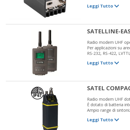
ETH, RS-232, RS-485/
Leggi Tutto
5 W
Disponibile nelle versi
Disponibile nelle versi
SATELLINE-EAS
Radio modem UHF opera
Per applicazioni su are
RS-232, RS-422, LVTT
Potenza max 500 mW
Leggi Tutto
SATEL COMPA
Radio modem UHF dota
È dotato di batteria in
Ampio range di sintoni
Passo di canalizzazion
Leggi Tutto
Potenza max 1 W