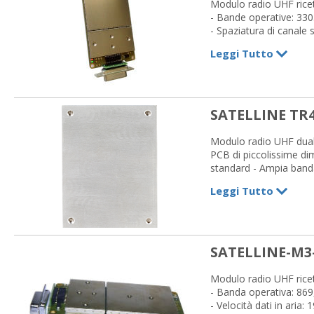
Modulo radio UHF rice
- Bande operative: 330
- Spaziatura di canale 
- Velocità dati max in a
Leggi Tutto
- Personalizzabile (hou
- Compatibile con protoc
- Interfaccia seriale: 
- Potenza max: 1 W
- Alimentazione: +3 ..
SATELLINE TR
Modulo radio UHF dual 
PCB di piccolissime dim
standard - Ampia banda
902...928 MHz - Spaziatu
Leggi Tutto
19200 bps (banda a 40
senza encryption 128-b
con protocolli radio di 
1 W - Alimentazione: +
SATELLINE-M3
Modulo radio UHF ricet
- Banda operativa: 869
- Velocità dati in aria: 