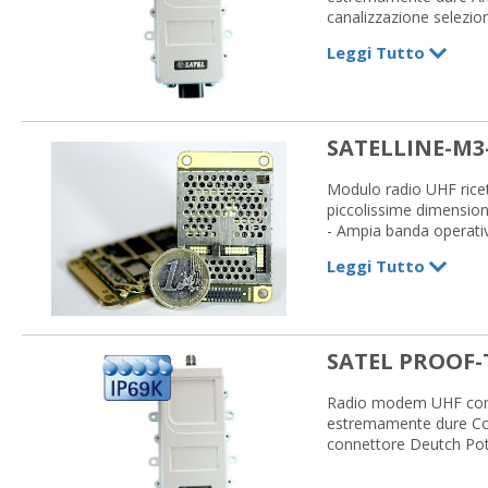
canalizzazione selezio
Potenza max 1 W
Leggi Tutto
SATELLINE-M3
Modulo radio UHF ricet
piccolissime dimension
- Ampia banda operativ
- Spaziatura di canale 
Leggi Tutto
- Velocità dati max in a
- Disponibile con o sen
- Sistema intelligente
- Compatibile con protoc
- Interfaccia seriale:
SATEL PROOF-
- Potenza max: 1 W
- Alimentazione: +4 V
Radio modem UHF con g
estremamente dure Cop
connettore Deutch Po