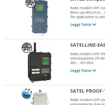
Radio modem UHF con g
libero uso 869,4125 ..
Per applicazioni su are
Disponibile con o senza 
Leggi Tutto
RS-232
Potenza max 500 mW
SATELLINE-EAS
Radio modem UHF IP67 
sintonizzazione (70 MH
403 ... 473 MHz
RS-232
Leggi Tutto
Potenza max 35 W (limi
SATEL PROOF-
Radio modem UHF con g
estremamente dure Amp