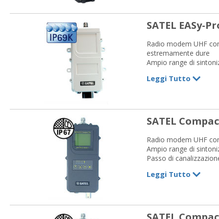
SATEL EASy-Pr
Radio modem UHF con g
estremamente dure
Ampio range di sintoni
Passo di canalizzazion
Leggi Tutto
RS-232
Potenza max 1 W
SATEL Compac
Radio modem UHF con 
Ampio range di sintoni
Passo di canalizzazion
Disponibile con o senza 
Leggi Tutto
RS-232
Potenza max 1 W
SATEL Compact