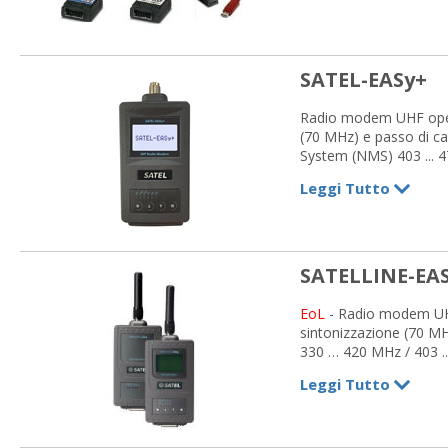
SATEL-EASy+
Radio modem UHF opera
(70 MHz) e passo di c
System (NMS) 403 ... 
12,5 KHz
Leggi Tutto
SATELLINE-EA
EoL
- Radio modem UHF
sintonizzazione (70 MH
330 … 420 MHz / 403 .
RS-232, RS-422, LVTT
Leggi Tutto
Potenza max 1 W