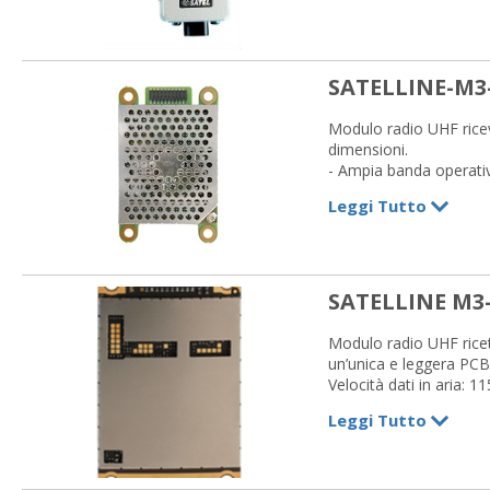
SATELLINE-M3
Modulo radio UHF ricev
dimensioni.
- Ampia banda operativ
- Spaziatura di canale 
Leggi Tutto
- Interfaccia seriale:
- Alimentazione: +4 V
- Compatibile con protoc
SATELLINE M3
Modulo radio UHF ricet
un’unica e leggera PCB
Velocità dati in aria: 
radio di altri produtto
Leggi Tutto
Alimentazione: +3.5…