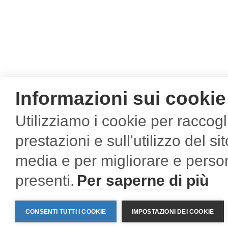
Informazioni sui cookie
Utilizziamo i cookie per raccogl
Contacts
prestazioni e sull'utilizzo del si
Sartelco Sistemi S.r.l.
C. F., P.I
media e per migliorare e person
Via Torri Bianche, 1
I
20871 Vimercate (MB) - Italy
Home
/
Products
/
Wind Assessment applications
/
catalo
presenti.
Per saperne di più
Tel +39-039-62905.1
and Assessment Software
Fax +39-039-62905.99
info@sartelco.it
CONSENTI TUTTI I COOKIE
IMPOSTAZIONI DEI COOKIE