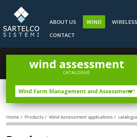
ABOUT US
WIND
WIRELES
CONTACT
wind assessment
CATALOGUE
Home
/
Products
/
Wind Assessment applications
/
catalogu