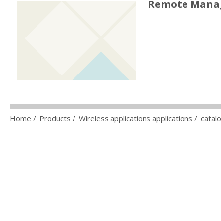
Gli scenari applicativi
Remote Mana
ambientale, ai campi fot
Home
/
Products
/
Wireless applications applications
/
catal