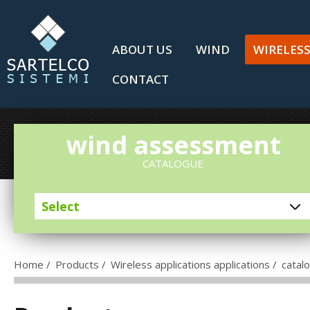
ABOUT US
WIND
WIRELES
CONTACT
wind assessment
CATALOGUE
Home
/
Products
/
Wireless applications applications
/
catal