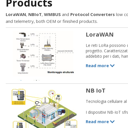
Products
LoraWAN
,
NBIoT
,
WMBUS
and
Protocol Converters
low co
and telemetry, both OEM or finished products.
LoraWAN
Le reti LoRa possono c
progetto. Caratterizzat
addebito per i dati, ha
Read more
I prodotti LoRa della 
su medie distanze, indo
ideale alle esigenze di
scarsamente presidiati,
appunto la necessità d
NB IoT
la
telelettura dei co
strutturale
ed il
moni
Tecnologia cellulare al 
La ns. offerta si rivolge
I dispositivi NB-IoT sf
perchè possiamo offrir
una varietà di settori
ns clienti, che
Read more
apparat
conveniente. Infatti gl
già esistenti.