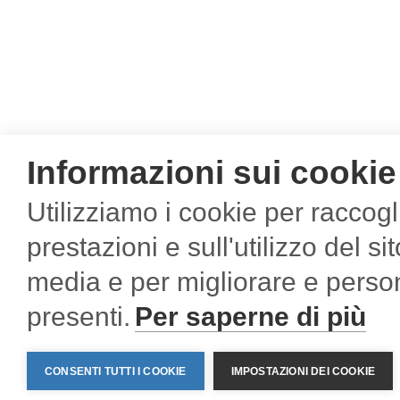
Informazioni sui cookie
Utilizziamo i cookie per raccogl
Contacts
prestazioni e sull'utilizzo del si
Sartelco Sistemi S.r.l.
C. F., P.I
media e per migliorare e person
Via Torri Bianche, 1
I
20871 Vimercate (MB) - Italy
Home
/
Products
/
Wireless applications applications
/
cata
presenti.
Per saperne di più
Tel +39-039-62905.1
WMBUS and Protocol Converters
Fax +39-039-62905.99
info@sartelco.it
CONSENTI TUTTI I COOKIE
IMPOSTAZIONI DEI COOKIE